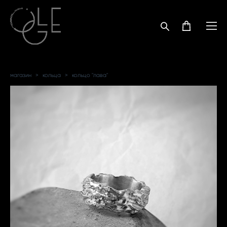
магазин
>
кольца
>
кольцо "лава"